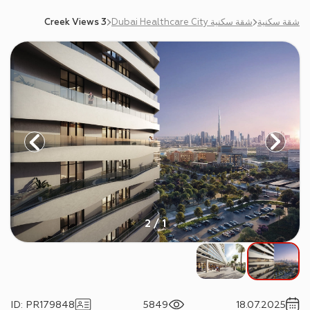
شقة سكنية
شقة سكنية Dubai Healthcare City
Creek Views 3
1 / 2
ID
:
PR179848
5849
18.07.2025