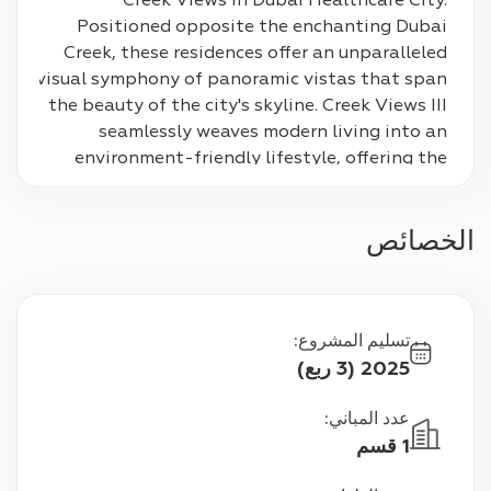
Creek Views in Dubai Healthcare City. 
Positioned opposite the enchanting Dubai 
Creek, these residences offer an unparalleled 
visual symphony of panoramic vistas that span 
the beauty of the city's skyline. Creek Views III 
seamlessly weaves modern living into an 
environment-friendly lifestyle, offering the 
answer to your quest for the perfect home.
الخصائص
تسليم المشروع
:
2025 (3 ربع)
عدد المباني
:
1 قسم