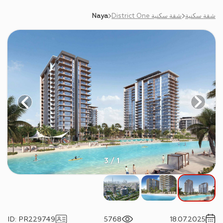
شقة سكنية
شقة سكنية District One
Naya
1 / 3
ID
:
PR229749
5768
18.07.2025