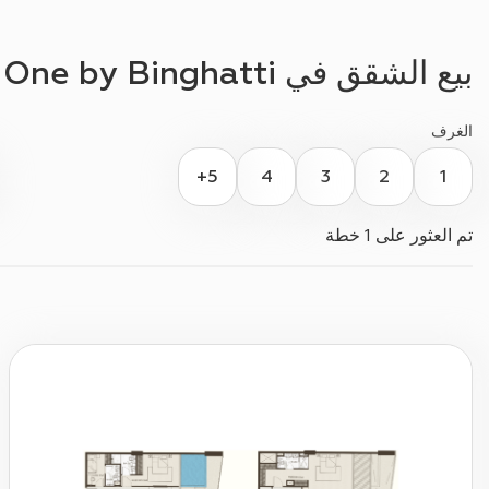
بيع الشقق في
One by Binghatti
الغرف
5+
4
3
2
1
تم العثور على
1 خطة