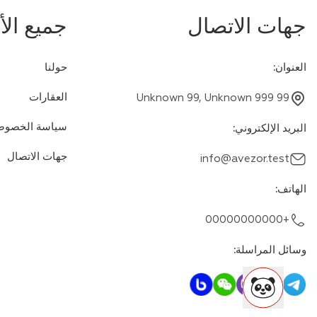
جهات الاتصال
جميع ال
العنوان
:
حولنا
العقارات
Unknown 99, Unknown 999 99
سياسة الخصوص
البريد الإلكتروني
:
جهات الاتصال
info@avezor.test
الهاتف
:
+00000000000
وسائل المراسلة
: