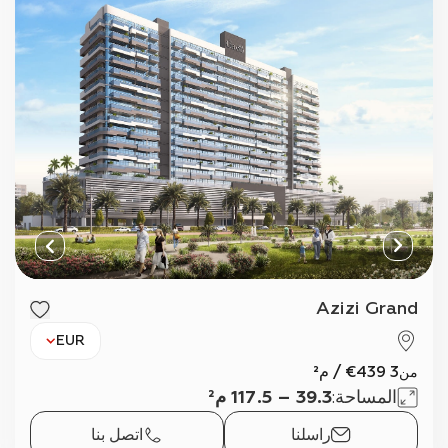
Azizi Grand
EUR
3 439
€
/
م²
من
المساحة
:
39.3 – 117.5 م²
راسلنا
اتصل بنا