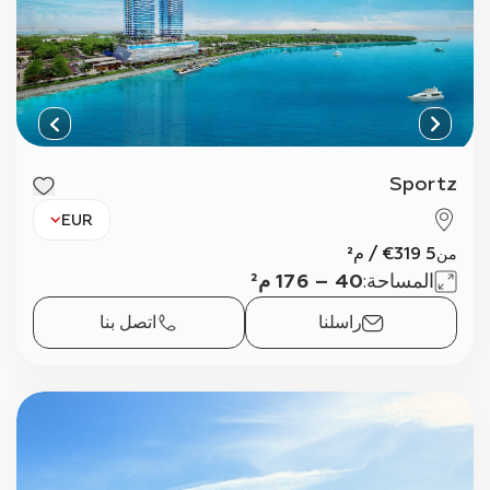
عر
Sportz
EUR
5 319
€
/
م²
من
المساحة
:
40 – 176 م²
راسلنا
اتصل بنا