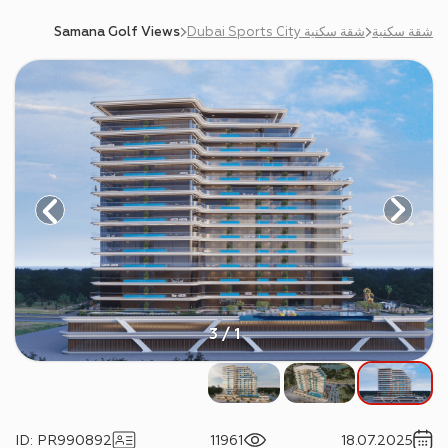
شقة سكنية
شقة سكنية Dubai Sports City
Samana Golf Views
1 / 3
ID
:
PR990892
11961
18.07.2025