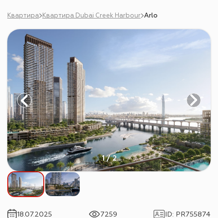
Квартира
Квартира Dubai Creek Harbour
Arlo
1 / 2
18.07.2025
7259
ID
:
PR755874