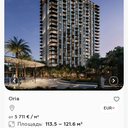
П
Oria
EUR
5 711
€
/
м²
от
Площадь
:
113.5 – 121.6 м²