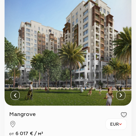
Mangrove
EUR
6 017
€
/
м²
от