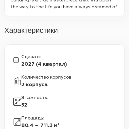
building is a true masterpiece that will open 
the way to the life you have always dreamed of.
Характеристики
Сдача в
:
2027 (4 квартал)
Количество корпусов
:
2 корпуса
Этажность
:
52
Площадь
:
80.4 – 711.3 м²