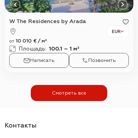
W The Residences by Arada
EUR
10 010
€
/
м²
от
Площадь
:
100.1 – 1 м²
Написать
Позвонить
Смотреть все
Контакты