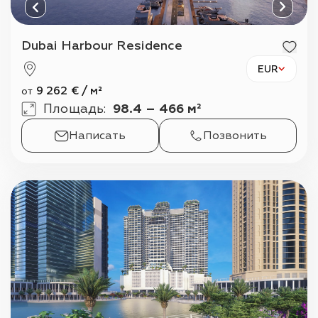
Dubai Harbour Residence
EUR
9 262
€
/
м²
от
Площадь
:
98.4 – 466 м²
Написать
Позвонить