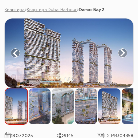
Квартира
Квартира Dubai Harbour
Damac Bay 2
1 / 6
18.07.2025
9145
ID
:
PR304358