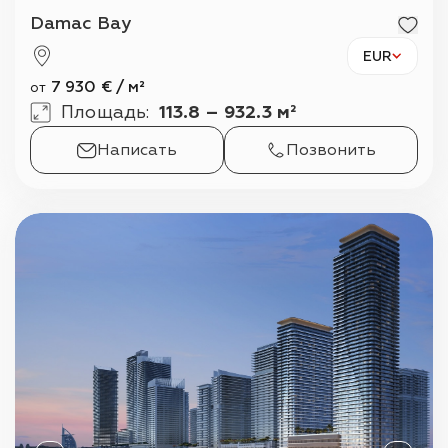
Damac Bay
EUR
7 930
€
/
м²
от
Площадь
:
113.8 – 932.3 м²
Написать
Позвонить