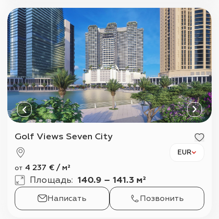
Golf Views Seven City
EUR
4 237
€
/
м²
от
Площадь
:
140.9 – 141.3 м²
Написать
Позвонить