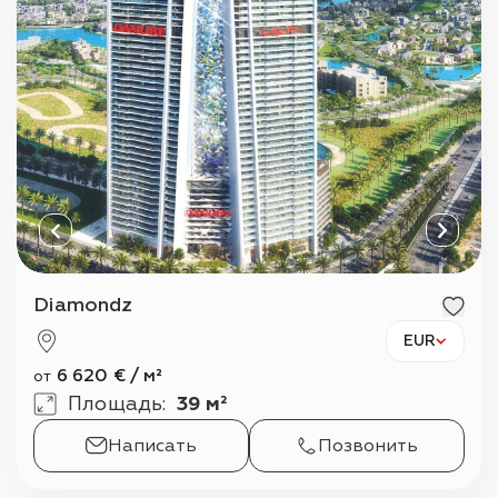
П
Diamondz
EUR
6 620
€
/
м²
от
Площадь
:
39 м²
Написать
Позвонить