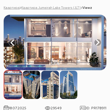
Квартира
Квартира Jumeirah Lake Towers (JLT)
Viewz
1 / 4
18.07.2025
29549
ID
:
PR178911