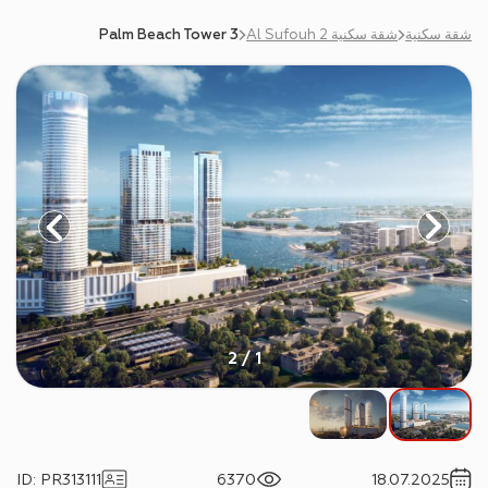
شقة سكنية
شقة سكنية Al Sufouh 2
Palm Beach Tower 3
1 / 2
ID
:
PR313111
6370
18.07.2025