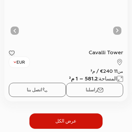
Cavalli Tower
EUR
11 240
€
/
م²
من
المساحة
:
581.2 – 1 م²
راسلنا
اتصل بنا
عرض الكل